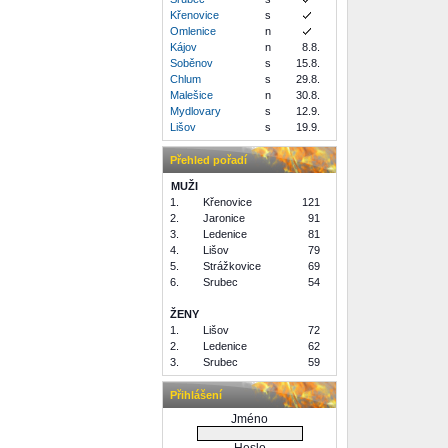
Křenovice
s
Omlenice
n
Kájov
n
8.8.
Soběnov
s
15.8.
Chlum
s
29.8.
Malešice
n
30.8.
Mydlovary
s
12.9.
Lišov
s
19.9.
Přehled pořadí
MUŽI
1.
Křenovice
121
2.
Jaronice
91
3.
Ledenice
81
4.
Lišov
79
5.
Strážkovice
69
6.
Srubec
54
ŽENY
1.
Lišov
72
2.
Ledenice
62
3.
Srubec
59
Přihlášení
Jméno