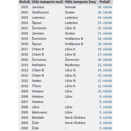
Ročník
Vítěz kategorie muži
Vítěz kategorie ženy
Pořadí
2025
Jaronice
Homole
26. ročník
2024
Strážkovice
Srubec
25. ročník
2023
Ledenice
Ledenice
24. ročník
2022
Šipoun
Ledenice
23. ročník
2021
Žernovice
Lišov B
22. ročník
2020
Jaronice
Srubec
21. ročník
2019
Žernovice
Hrdějovice B
20. ročník
2018
Šipoun
Hrdějovice B
19. ročník
2017
Chlum B
Lišov A
18. ročník
2016
Chlum B
Lišov B
17. ročník
2015
Žernovice
Žernovice
16. ročník
2014
Netřebice
Mydlovary
15. ročník
2013
Chlum B
Lišov B
14. ročník
2012
Chlum B
Lišov B
13. ročník
2011
Sedlec
Lišov B
12. ročník
2010
Třísov
Lišov A
11. ročník
2009
Holubov
Lišov
10. ročník
2008
Holubov
Lišov
9. ročník
2007
Holubov
-
8. ročník
2006
Lišov
Lišov
7. ročník
2005
Markvarec
Lišov
6. ročník
2004
Bohdalín
Nová Včelnice
5. ročník
2003
Žďár
Nová Včelnice
4. ročník
2002
Žďár
-
3. ročník