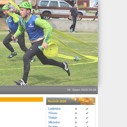
06. Srpen 2026 09:36
Ročník 2026
Ledenice
s
Třísov
n
Třebín
s
Vlkovice
s
Srubec
s