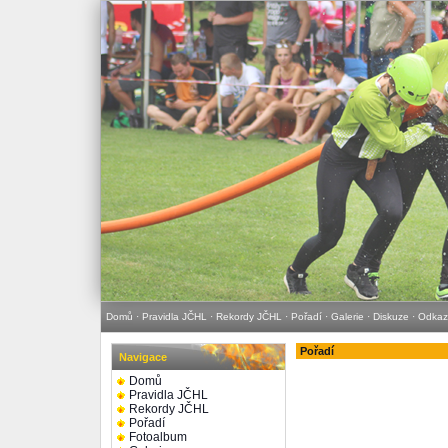
Domů
·
Pravidla JČHL
·
Rekordy JČHL
·
Pořadí
·
Galerie
·
Diskuze
·
Odkaz
Pořadí
Navigace
Domů
Pravidla JČHL
Rekordy JČHL
Pořadí
Fotoalbum