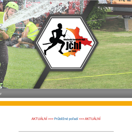
y
AKTUÁLNÍ >>>
Průběžné pořadí
<<< AKTUÁLNÍ