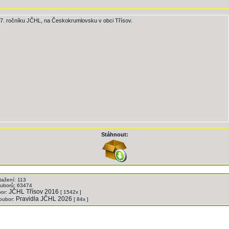
 17. ročníku JČHL, na Českokrumlovsku v obci Třísov.
Stáhnout:
tažení: 113
ouborů: 63474
JČHL Třísov 2016
bor:
[ 1542x ]
Pravidla JČHL 2026
soubor:
[ 84x ]