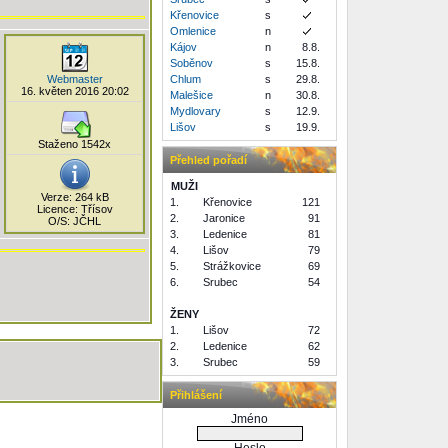
Křenovice
s
Omlenice
n
Kájov
n
8.8.
Soběnov
s
15.8.
Webmaster
Chlum
s
29.8.
16. květen 2016 20:02
Malešice
n
30.8.
Mydlovary
s
12.9.
Lišov
s
19.9.
Staženo 1542x
Přehled pořadí
MUŽI
Verze: 264 kB
1.
Křenovice
121
Licence: Třísov
2.
Jaronice
91
O/S: JČHL
3.
Ledenice
81
4.
Lišov
79
5.
Strážkovice
69
6.
Srubec
54
ŽENY
1.
Lišov
72
2.
Ledenice
62
3.
Srubec
59
Přihlášení
Jméno