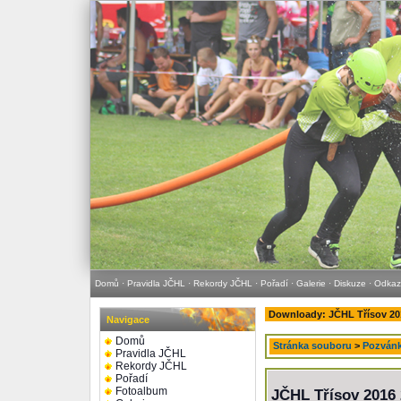
Domů
·
Pravidla JČHL
·
Rekordy JČHL
·
Pořadí
·
Galerie
·
Diskuze
·
Odkaz
Downloady: JČHL Třísov 20
Navigace
Domů
Stránka souboru
>
Pozván
Pravidla JČHL
Rekordy JČHL
Pořadí
Fotoalbum
JČHL Třísov 2016