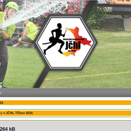
y
16
ky
>
JČHL Třísov 2016
 264 kB