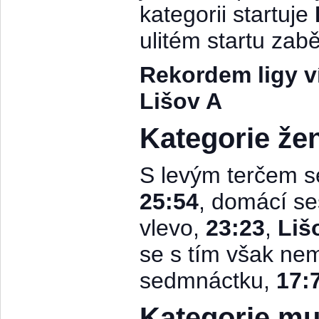
kategorii startuje
ulitém startu za
Rekordem ligy v
Lišov A
Kategorie že
S levým terčem s
25:54
, domácí s
vlevo,
23:23
,
Liš
se s tím však ne
sedmnáctku,
17:
Kategorie mu