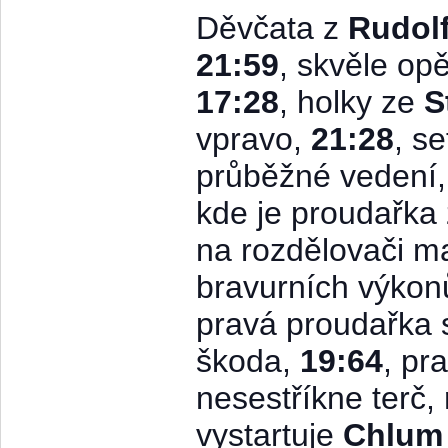
Děvčata z
Rudol
21:59
, skvěle o
17:28
, holky ze
S
vpravo,
21:28
, s
průběžné vedení,
kde je proudařka
na rozdělovači m
bravurních výko
pravá proudařka se
škoda,
19:64
, pr
nesestříkne terč,
vystartuje
Chlum