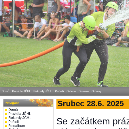
Domů
·
Pravidla JČHL
·
Rekordy JČHL
·
Pořadí
·
Galerie
·
Diskuze
·
Odkazy
Srubec 28.6. 2025
Navigace
Domů
Pravidla JČHL
Rekordy JČHL
Se začátkem práz
Pořadí
Fotoalbum