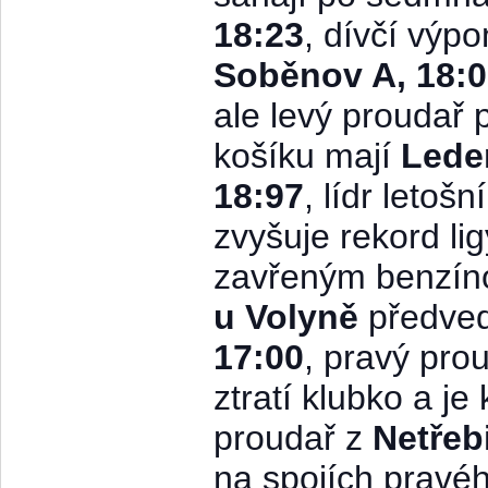
18:23
, dívčí výp
Soběnov A, 18:
ale levý proudař 
košíku mají
Lede
18:97
, lídr letoš
zvyšuje rekord l
zavřeným benzín
u Volyně
předved
17:00
, pravý pro
ztratí klubko a je
proudař z
Netřeb
na spojích pravéh