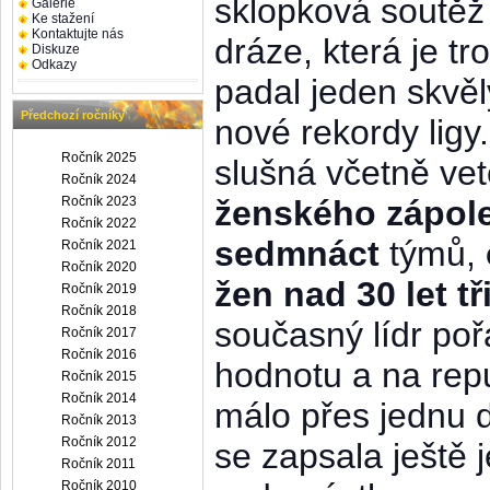
sklopková soutěž
Galerie
Ke stažení
Kontaktujte nás
dráze, která je t
Diskuze
Odkazy
padal jeden skvěl
Předchozí ročníky
nové rekordy ligy
Ročník 2025
slušná včetně ve
Ročník 2024
Ročník 2023
ženského zápole
Ročník 2022
sedmnáct
týmů,
Ročník 2021
Ročník 2020
žen nad 30 let tři
Ročník 2019
Ročník 2018
současný lídr poř
Ročník 2017
Ročník 2016
hodnotu a na rep
Ročník 2015
Ročník 2014
málo přes jednu 
Ročník 2013
Ročník 2012
se zapsala ještě 
Ročník 2011
Ročník 2010