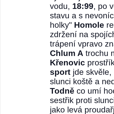
vodu,
18:99
, po 
stavu a s nevoníc
holky"
Homole
re
zdržení na spojíc
trápení vpravo 
Chlum A
trochu 
Křenovic
prostř
sport
jde skvěle,
slunci koště a n
Todně
co umí ho
sestřik proti slun
jako levá proudař