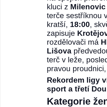
kluci z
Milenovic
terče sestříknou
kratší,
18:00
, skv
zapisuje
Krotějov
rozdělovači má
H
Lišova
předvedo
terč v leže, posl
pravou proudnici,
Rekordem ligy ví
sport a třetí Do
Kategorie že