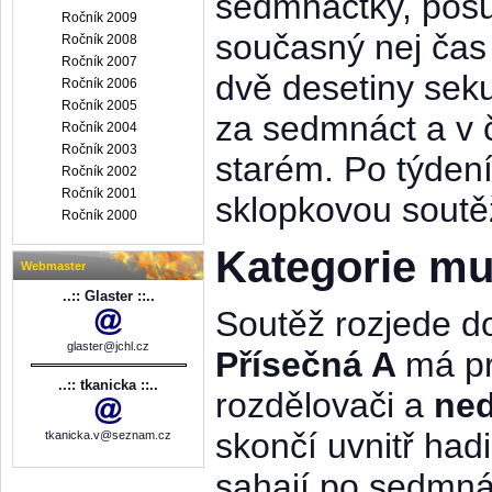
sedmnáctky, posun
Ročník 2009
současný nej čas
Ročník 2008
Ročník 2007
dvě desetiny sek
Ročník 2006
Ročník 2005
za sedmnáct a v č
Ročník 2004
Ročník 2003
starém. Po týdení
Ročník 2002
Ročník 2001
sklopkovou soutěž
Ročník 2000
Kategorie mu
Webmaster
..:: Glaster ::..
Soutěž rozjede 
glaster@jchl.cz
Přísečná A
má p
..:: tkanicka ::..
rozdělovači a
ne
skončí uvnitř ha
tkanicka.v@seznam.cz
sahají po sedmná