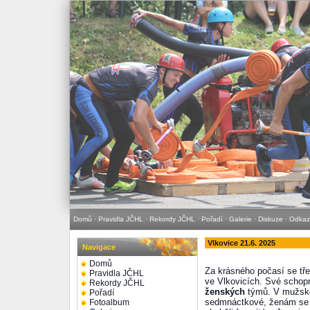
Domů
·
Pravidla JČHL
·
Rekordy JČHL
·
Pořadí
·
Galerie
·
Diskuze
·
Odkaz
Vlkovice 21.6. 2025
Navigace
Domů
Za krásného počasí se tř
Pravidla JČHL
ve Vlkovicích. Své schopn
Rekordy JČHL
ženských
týmů. V mužské 
Pořadí
sedmnáctkové, ženám se s
Fotoalbum