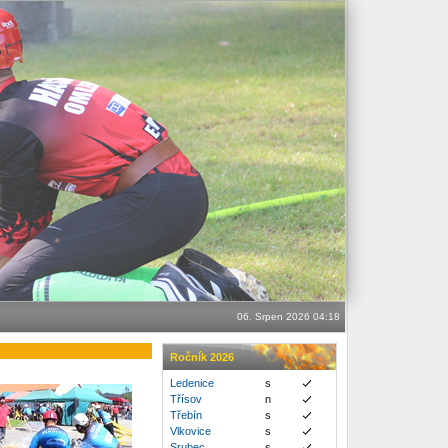
06. Srpen 2026 04:18
Ročník 2026
Ledenice
s
Třísov
n
Třebín
s
Vlkovice
s
Srubec
s