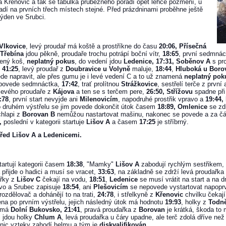
c a Křenovic a tak se tabulka průběžného pořadí opět lehce pozmění, u
dí na prvních třech místech stejné. Před prázdninami proběhne ještě
týden ve Srubci.
Vlkovice
, levý proudař má koště a prostříkne do času
20:06, Přísečná
Třebína
jdou pěkně, proudaře trochu potrápí boční vítr,
18:65
, první sedmnác
ený koš,
neplatný pokus
, do vedení jdou
Ledenice, 17:31, Soběnov A
s pr
s
41:25
, levý proudař z
Doubravice u Volyně
maluje,
18:44
,
Hluboká u Boro
ede napravit, ale přes gumu je i levé vedení C a to už znamená
neplatný pok
e povede sedmnáctka,
17:42
, trať prolítnou
Strážkovice
, sestřelí terče z prvn
 levého proudaře z
Kájova
a ten se s terčem pere,
26:50, Střížovu
spadne při
:78
, první start nevyjde ani
Milenovicím
, napodruhé prostřik vpravo a
19:44
po druhém výstřelu se jim povede dokončit útok časem
18:89, Omlenice
se zdr
chlapi z
Borovan B
nemůžou nastartovat mašinu, nakonec se povede a za čáru
,
poslední v kategorii startuje
Lišov A
a časem
17:25
je stříbrný.
před Lišov A a Ledenicemi.
artují kategorii časem
18:38
, "Mamky"
Lišov A
zabodují rychlým sestřikem,
 přijde o hadici a musí se vracet,
33:63
, na základně se zdrží levá proudařka
ařky z
Lišov C
čekají na vodu,
18:51
,
Ledenice
se musí vrátit na start a na 
levo a Srubec zapisuje
18:54
, ani
Plešovicím
se nepovede vystartovat napopr
ozdělovač a dohánějí to na trati,
24:78
, i střelkyně z
Křenovic
chvilku čekaj
na po prvním výstřelu, jejich následný útok má hodnotu
19:93
, holky z
Todn
 má
Dolní Bukovsko, 21:41
, pravá proudařka z
Borovan
je krátká, škoda to
i jdou holky
Chlum A
, levá proudařka u čáry upadne, ale terč zdolá dříve ne
nic vzteky zahodí helmu a tým je
diskvalifikován.