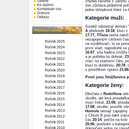
Galerie
chyběli favorité z Jaroni
Ke stažení
žen zůstává průběžné pořa
Kontaktujte nás
jedno sklopkové klání za 
Diskuze
Odkazy
Kategorie muži:
Soutěž odstartují domácí
Předchozí ročníky
A
předvede
18:18
, kluci z
17:77, Třísov
nemá natoč
nezapojeným céčkem ča
Ročník 2025
na rozdělovači, to se pov
Ročník 2024
první start, napodruhé s
16:87
, síla hadice zmůže
Ročník 2023
a je potřeba ho dohnat,
23
Ročník 2022
vrací na startovní čáru, 
Ročník 2021
kluci to dotáhnou,
20:78
, 
s prostřikem vpravo
21:86
Ročník 2020
Ročník 2019
První jsou Strážkovice 
Ročník 2018
Kategorie ženy:
Ročník 2017
Ročník 2016
Děvčata z
Rudolfova
odst
skvěle, ale levá proudařka
Ročník 2015
musí čekat,
21:08
, proud
Ročník 2014
17:08
, skvělé, prostřik v
Ročník 2013
Homole
nemají zapojený r
z Chlum B jsou také vráce
Ročník 2012
čas
20:14
, potíže na koši
Ročník 2011
20:96
, poslední v kategori
Ročník 2010
dokončení jedna ze závod