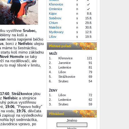
Křenovice
s
Omlenice
n
Kájov
n
8.8.
Soběnov
s
15.8.
Chlum
s
29.8.
Malešice
n
30.8.
tku vystřihne
Srubec,
Mydlovary
s
12.9.
oblémy na koši a
Lišov
s
19.9.
van
nemá napojené béčko
us
, borci z
Netřebic
ulejou
Přehled pořadí
í a máme tu šestnáctku,
 startu koš mimo základnu
MUŽI
, Nové Homole
se taky
1.
Křenovice
121
ží na rozdělovači, ale
2.
Jaronice
91
 to mají těsně v limitu,
3.
Ledenice
81
4.
Lišov
79
5.
Strážkovice
69
6.
Srubec
54
ŽENY
17:60
,
Strážkovice
jdou
1.
Lišov
72
 z
Netřebic
a strojnice
2.
Ledenice
62
druhý pokus vystřihnou
3.
Srubec
59
vé,
19:06
, "Pepovo holky"
í na vodu,
19:76
, děvčata
Přihlášení
ě
zapisují na výsledkovku
 mohla být sedmnáctka,
Jméno
ž závodnice vpravo, po