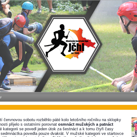
y
etí červnovou
sobotu
rozběhlo páté kolo letošního ročníku na sklopky
osti přijelo s ostatními porovnat
osmnáct mužských a patnáct
kategorii se povedl jeden útok za šestnáct a k tomu čtyři časy
edmnáctka povedla pouze dvakrát. V mužské kategorii ve startovce